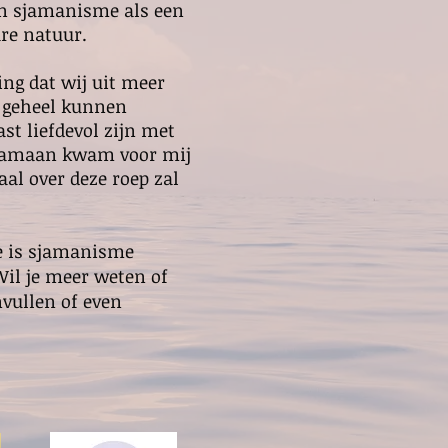
n sjamanisme als een
are natuur.
ng dat wij uit meer
 geheel kunnen
st liefdevol zijn met
 Sjamaan kwam voor mij
al over deze roep zal
e is sjamanisme
Wil je meer weten of
nvullen of even