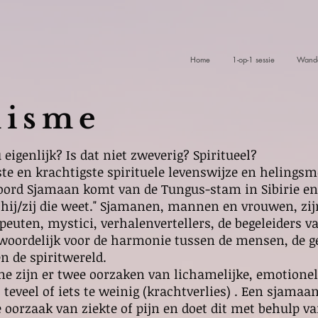
Home
1-op-1 sessie
Wande
nisme
igenlijk? Is dat niet zweverig? Spiritueel?
e en krachtigste spirituele levenswijze en helingsm
ord Sjamaan komt van de Tungus-stam in Sibirie en 
 " hij/zij die weet." Sjamanen, mannen en vrouwen, zij
peuten, mystici, verhalenvertellers, de begeleiders 
ntwoordelijk voor de harmonie tussen de mensen, de 
n de spiritwereld.
e zijn er twee oorzaken van lichamelijke, emotionel
 teveel of iets te weinig (krachtverlies) . Een sjamaa
e oorzaak van ziekte of pijn en doet dit met behulp v