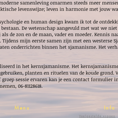
ze moderne samenleving omarmen steeds meer mense
ktische levenswijze; leven in harmonie met jouw w
psychologie en human design kwam ik tot de ontdekki
 bestaan. De wetenschap aangevuld met wat we niet
j als de zon en de maan, vader en moeder. Kennis naa
d. Tijdens mijn eerste samen zijn met een westerse
laten onderrichten binnen het sjamanisme. Het verha
aliseerd in het kernsjamanisme. Het kernsjamanism
gebruiken, planten en rituelen van de koude grond. 
f groep sessie ervaren kan je een contact formulier i
nemen, 06-81128618.
Menu
Info
Veelgestelde vragen