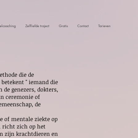
lcoaching
Zelfliefde traject
Gratis
Contact
Tarieven
ethode die de
betekent " iemand die
n de genezers, dokters,
van ceremonie of
gemeenschap, de
e of mentale ziekte op
n richt zich op het
an zijn krachtdieren en