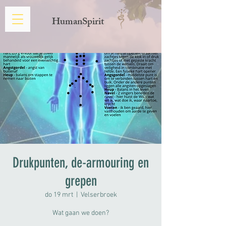
HumanSpirit
Drukpunten, de-armouring en
grepen
do 19 mrt
  |  
Velserbroek
Wat gaan we doen?