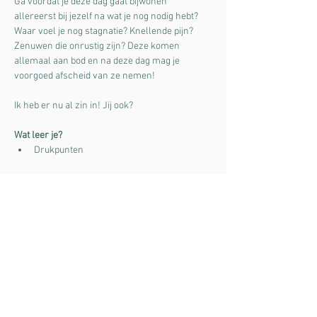
Ga voordat je deze dag gaat bijwonen 
allereerst bij jezelf na wat je nog nodig hebt? 
Waar voel je nog stagnatie? Knellende pijn? 
Zenuwen die onrustig zijn? Deze komen 
allemaal aan bod en na deze dag mag je 
voorgoed afscheid van ze nemen!
Ik heb er nu al zin in! Jij ook?
Wat leer je?
Drukpunten
Meer lezen >
Deel dit evenement