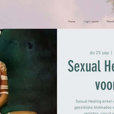
Home
1-op-1 sessie
Wande
do 25 sep
  | 
Sexual He
voo
Sexual Healing enkel 
geestelijke blokkades 
verleden, vanuit 