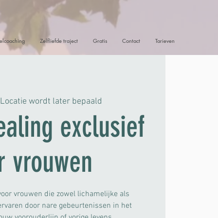
lcoaching
Zelfliefde traject
Gratis
Contact
Tarieven
 
Locatie wordt later bepaald
aling exclusief
r vrouwen
voor vrouwen die zowel lichamelijke als
ervaren door nare gebeurtenissen in het
jouw voorouderlijn of vorige levens.