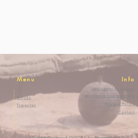
Menu
Info
Veelgestelde vragen
Algemene voorwaarden
Prijzen
Privacy Policy
Trajecten
Contact