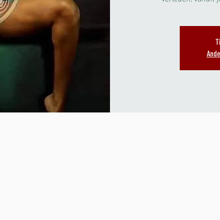
T
Ande