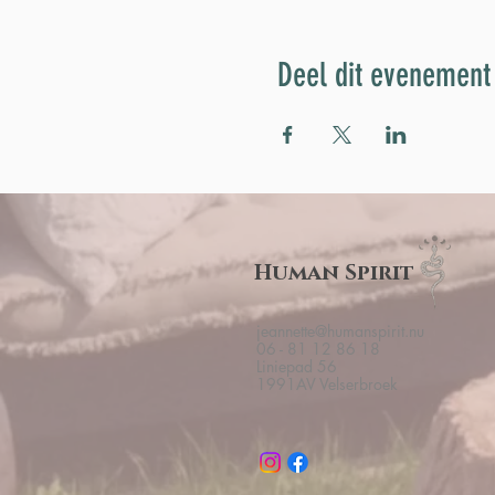
Deel dit evenement
Human Spirit
jeannette@humanspirit.nu
06 - 81 12 86 18
Liniepad 56
1991AV Velserbroek