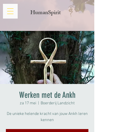
HumanSpirit
Werken met de Ankh
za 17 mei
  |  
Boerderij Landzicht
De unieke helende kracht van jouw Ankh leren
kennen