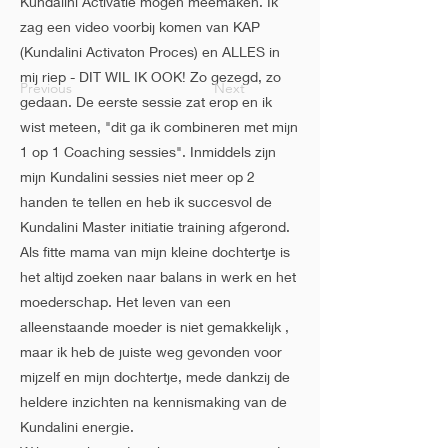
Kundalini Activatie mogen meemaken. Ik
zag een video voorbij komen van KAP
(Kundalini Activaton Proces) en ALLES in
mij riep - DIT WIL IK OOK! Zo gezegd, zo
Previous
Next
gedaan. De eerste sessie zat erop en ik
wist meteen, "dit ga ik combineren met mijn
1 op 1 Coaching sessies". Inmiddels zijn
mijn Kundalini sessies niet meer op 2
handen te tellen en heb ik succesvol de
Kundalini Master initiatie training afgerond.
Als fitte mama van mijn kleine dochtertje is
het altijd zoeken naar balans in werk en het
moederschap. Het leven van een
alleenstaande moeder is niet gemakkelijk ,
maar ik heb de juiste weg gevonden voor
mijzelf en mijn dochtertje, mede dankzij de
heldere inzichten na kennismaking van de
Kundalini energie.