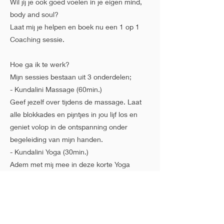
Wil jij je ook goed voelen in je eigen mind,
body and soul?
Laat mij je helpen en boek nu een 1 op 1
Coaching sessie.
Hoe ga ik te werk?
Mijn sessies bestaan uit 3 onderdelen;
- Kundalini Massage (60min.)
Geef jezelf over tijdens de massage. Laat
alle blokkades en pijntjes in jou lijf los en
geniet volop in de ontspanning onder
begeleiding van mijn handen.
- Kundalini Yoga (30min.)
Adem met mij mee in deze korte Yoga
sessie. Wees bewust van je ademhaling en
de energiestromen in je lichaam. Keer terug
in het hier en nu.
- Kundalini Activatie (60min.)