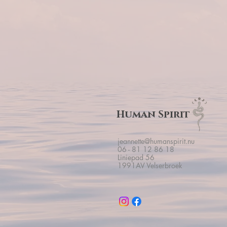
Human Spirit
jeannette@humanspirit.nu
06 - 81 12 86 18
Liniepad 56
1991AV Velserbroek