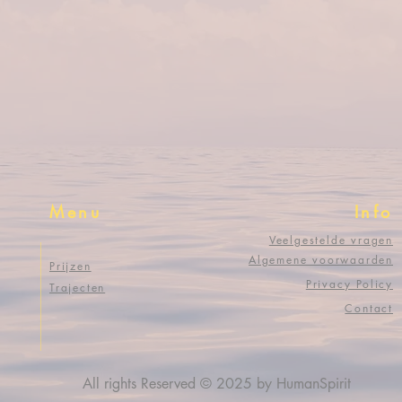
Menu
Info
Veelgestelde vragen
Algemene voorwaarden
Prijzen
Privacy Policy
Trajecten
Contact
All rights Reserved © 2025 by HumanSpirit