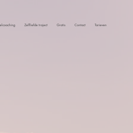
lcoaching
Zelfliefde traject
Gratis
Contact
Tarieven