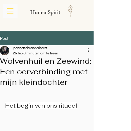
HumanSpirit
Post
jeannettebranderhorst
26 feb
3 minuten om te lezen
Wolvenhuil en Zeewind:
Een oerverbinding met
mijn kleindochter
Het begin van ons ritueel