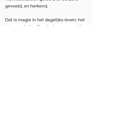
gevoeld, en herkend.
Dat is magie in het dagelijks leven: het 
zien van het heilige in de rauwe, echte 
momenten van contact.
Deel jouw ervaring
Deze wolvenhuilzee liet me voelen hoe 
krachtig en ongefilterd energie kan zijn.
Heb jij ooit zoiets ervaren? Hoe voelde 
het voor jou, en wat deed je ermee?
Geen ervaring is te groot of te klein – 
alles mag gedeeld worden!